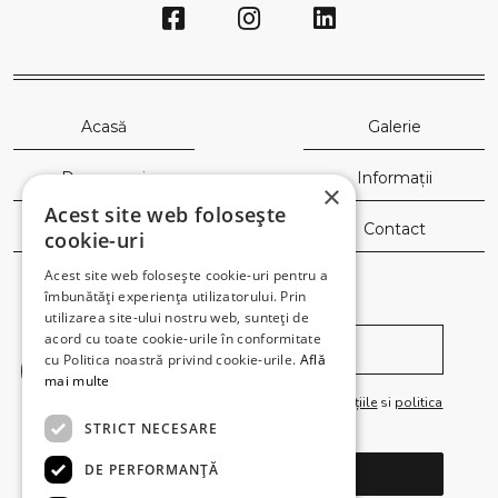
Acasă
Galerie
Despre noi
Informații
×
Acest site web folosește
Saloane
Contact
cookie-uri
Acest site web folosește cookie-uri pentru a
îmbunătăți experiența utilizatorului. Prin
Newsletter
utilizarea site-ului nostru web, sunteți de
acord cu toate cookie-urile în conformitate
cu Politica noastră privind cookie-urile.
Află
Black
mai multe
Am citit și sunt de acord cu
termenii și condițiile
si
politica
de confidențialitate
STRICT NECESARE
DE PERFORMANȚĂ
Abonează-te