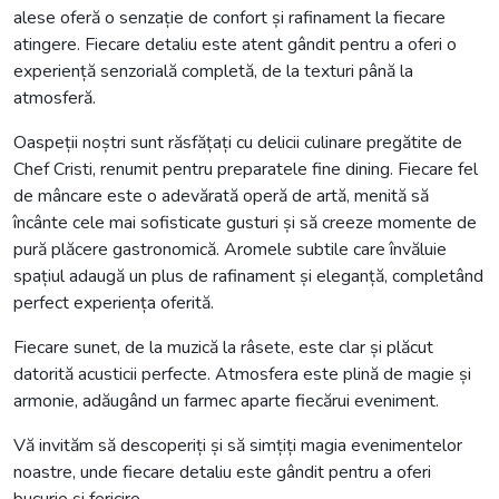
alese oferă o senzație de confort și rafinament la fiecare
atingere. Fiecare detaliu este atent gândit pentru a oferi o
experiență senzorială completă, de la texturi până la
atmosferă.
Oaspeții noștri sunt răsfățați cu delicii culinare pregătite de
Chef Cristi, renumit pentru preparatele fine dining. Fiecare fel
de mâncare este o adevărată operă de artă, menită să
încânte cele mai sofisticate gusturi și să creeze momente de
pură plăcere gastronomică. Aromele subtile care învăluie
spațiul adaugă un plus de rafinament și eleganță, completând
perfect experiența oferită.
Fiecare sunet, de la muzică la râsete, este clar și plăcut
datorită acusticii perfecte. Atmosfera este plină de magie și
armonie, adăugând un farmec aparte fiecărui eveniment.
Vă invităm să descoperiți și să simțiți magia evenimentelor
noastre, unde fiecare detaliu este gândit pentru a oferi
bucurie și fericire.