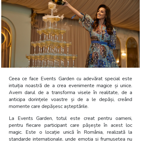
Ceea ce face Events Garden cu adevărat special este
intuiția noastră de a crea evenimente magice și unice.
Avem darul de a transforma visele în realitate, de a
anticipa dorințele voastre și de a le depăși, creând
momente care depășesc așteptările.
La Events Garden, totul este creat pentru oameni,
pentru fiecare participant care pășește în acest loc
magic. Este o locație unică în România, realizată la
standarde internaționale, unde emoția și frumusețea nu