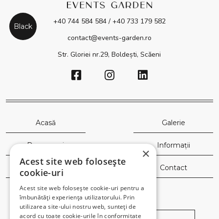
+40 744 584 584 / +40 733 179 582
Black
contact@events-garden.ro
Str. Gloriei nr.29, Boldești, Scăeni
Acasă
Galerie
Despre noi
Informații
×
Acest site web folosește
Saloane
Contact
cookie-uri
Acest site web folosește cookie-uri pentru a
îmbunătăți experiența utilizatorului. Prin
Newsletter
utilizarea site-ului nostru web, sunteți de
acord cu toate cookie-urile în conformitate