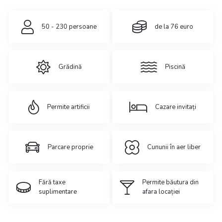
50 - 230 persoane
de la 76 euro
Grădină
Piscină
Permite artificii
Cazare invitați
Parcare proprie
Cununii în aer liber
Fără taxe
Permite băutura din
suplimentare
afara locației