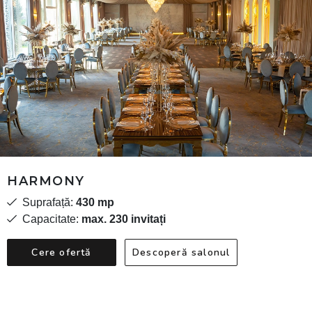
HARMONY
Suprafață:
430 mp
Capacitate:
max. 230 invitați
Cere ofertă
Descoperă salonul